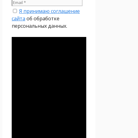
Я принимаю соглашение
сайта
об обработке
персональных данных.
Политика
конфиденциальности
Настоящая Политика
конфиденциальности
персональных данных (далее
– Политика
конфиденциальности)
действует в отношении всей
информации, которую
сайт
Проект Seoseed.ru
,
(далее – Seoseed.ru)
расположенный на доменном