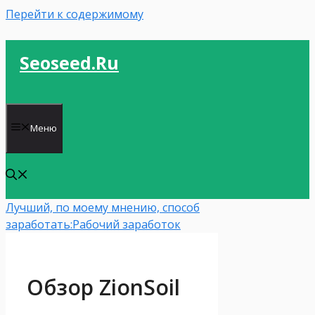
Перейти к содержимому
Seoseed.ru
Меню
Лучший, по моему мнению, способ
заработать:
Рабочий заработок
Обзор ZionSoil