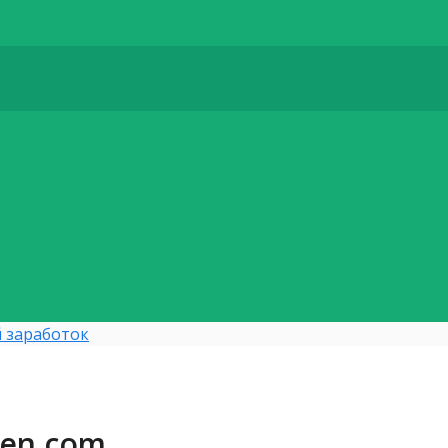
 заработок
den.com