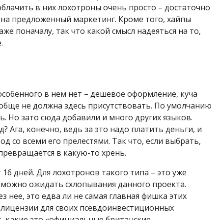
азоблачить в них лохотроны очень просто – достаточно
 на предложенный маркетинг. Кроме того, хайпы
аже поначалу, так что какой смысл надеяться на то,
.
особенного в нем нет – дешевое оформление, куча
ообще не должна здесь присутствовать. По умолчанию
ь. Но зато сюда добавили и много других языков.
 Ага, конечно, ведь за это надо платить деньги, и
д со всеми его прелестями. Так что, если выбрать,
 превращается в какую-то хрень.
 16 дней. Для лохотронов такого типа – это уже
м можно ожидать схлопывания данного проекта.
 нее, это едва ли не самая главная фишка этих
 лицензии для своих псевдоинвестиционных
т, какие это «официальные британские