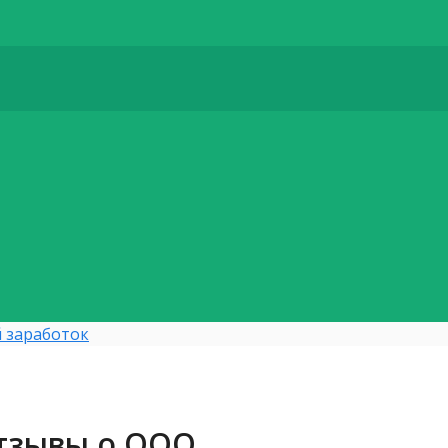
 заработок
тзывы о ООО