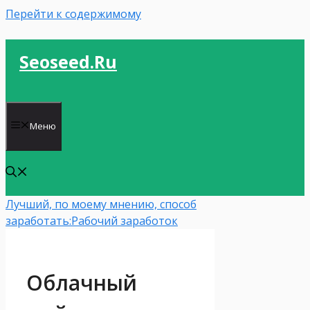
Перейти к содержимому
Seoseed.ru
Меню
Лучший, по моему мнению, способ
заработать:
Рабочий заработок
Облачный