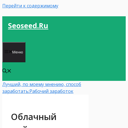
Перейти к содержимому
Seoseed.ru
Меню
Лучший, по моему мнению, способ
заработать:
Рабочий заработок
Облачный