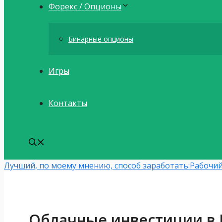
Форекс / Опционы
Бинарные опционы
Игры
Контакты
Лучший, по моему мнению, способ заработать:
Рабочий
Облачные инвестиции в I