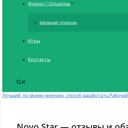
Форекс / Опционы
Бинарные опционы
Игры
Контакты
Лучший, по моему мнению, способ заработать:
Рабочий
Novo Star — отзывы и обз