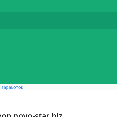
 заработок
ор novo-star.biz