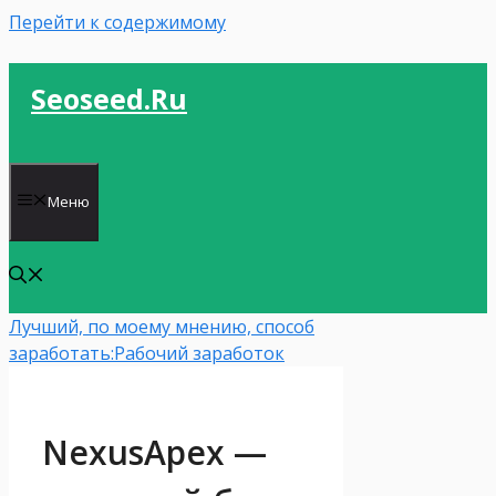
Перейти к содержимому
Seoseed.ru
Меню
Лучший, по моему мнению, способ
заработать:
Рабочий заработок
NexusApex —