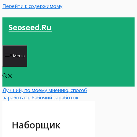
Перейти к содержимому
Seoseed.ru
Меню
Лучший, по моему мнению, способ
заработать:
Рабочий заработок
Наборщик