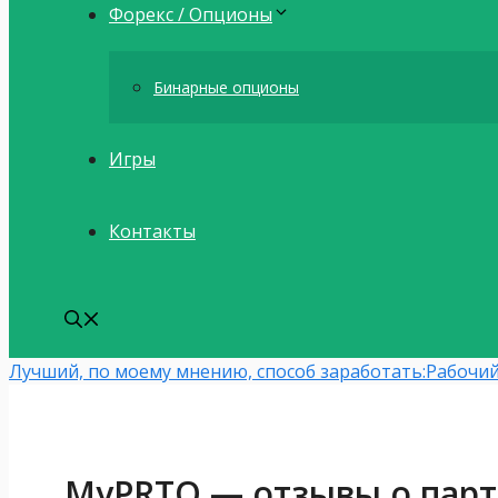
Форекс / Опционы
Бинарные опционы
Игры
Контакты
Лучший, по моему мнению, способ заработать:
Рабочий
MyPRTO — отзывы о парт