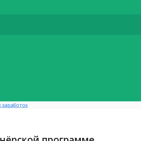
 заработок
нёрской программе