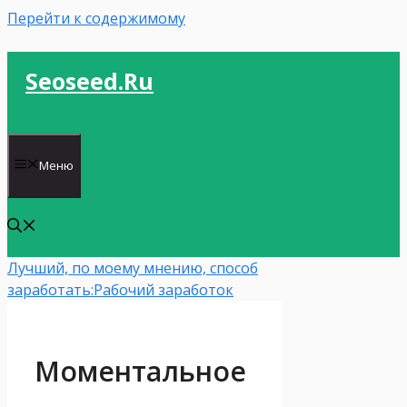
Перейти к содержимому
Seoseed.ru
Меню
Лучший, по моему мнению, способ
заработать:
Рабочий заработок
Моментальное