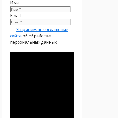
Имя
Email
Я принимаю соглашение
сайта
об обработке
персональных данных.
Политика
конфиденциальности
Настоящая Политика
конфиденциальности
персональных данных (далее
– Политика
конфиденциальности)
действует в отношении всей
информации, которую