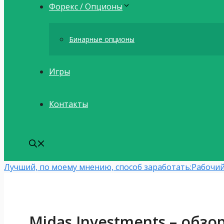
Форекс / Опционы
Бинарные опционы
Игры
Контакты
Лучший, по моему мнению, способ заработать:
Рабочий
Midas Investments – обзо