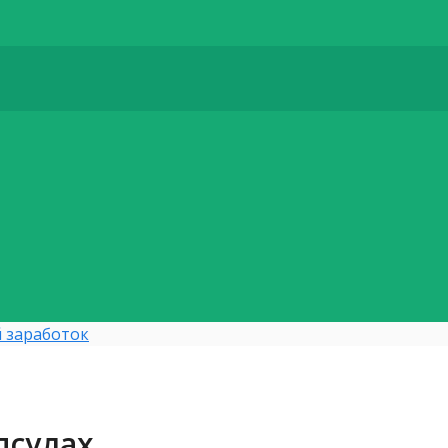
 заработок
псулах