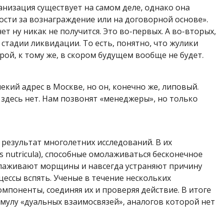
анизация существует на самом деле, однако она
сти за вознаграждение или на договорной основе».
т ну никак не получится. Это во-первых. А во-вторых,
тадии ликвидации. То есть, понятно, что жулики
ой, к тому же, в скором будущем вообще не будет.
екий адрес в Москве, но он, конечно же, липовый.
здесь нет. Нам позвонят «менеджеры», но только
результат многолетних исследований. В их
s nutricula), способные омолаживаться бесконечное
глаживают морщины и навсегда устраняют причину
ессы вспять. Ученые в течение нескольких
компоненты
, соединяя их и проверяя
действие
. В итоге
мулу «дуальных взаимосвязей»
, аналогов которой нет