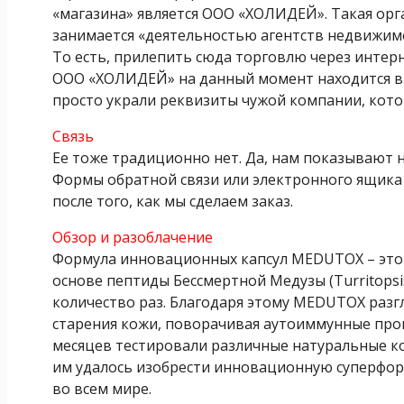
«магазина» является ООО «ХОЛИДЕЙ». Такая орг
занимается «деятельностью агентств недвижимо
То есть, прилепить сюда торговлю через интерне
ООО «ХОЛИДЕЙ» на данный момент находится в с
просто украли реквизиты чужой компании, котор
Связь
Ее тоже традиционно нет. Да, нам показывают н
Формы обратной связи или электронного ящика 
после того, как мы сделаем заказ.
Обзор и разоблачение
Формула инновационных капсул MEDUTOX – это 
основе пептиды Бессмертной Медузы (Turritopsi
количество раз. Благодаря этому MEDUTOX раз
старения кожи, поворачивая аутоиммунные проц
месяцев
тестировали
различные
натуральные 
им удалось изобрести
инновационную суперфор
во всем мире.