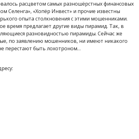
овалось расцветом самых разношёрстных финансовых
ом Селенга», «Хопёр Инвест» и прочие известны
орького опыта столкновения с этими мошенниками.
ое время предлагает другие виды пирамид. Так, в
являющиеся разновидностью пирамиды. Сейчас же
ые, по заявлению мошенников, ни имеют никакого
 не перестают быть лохотроном…
дресу: