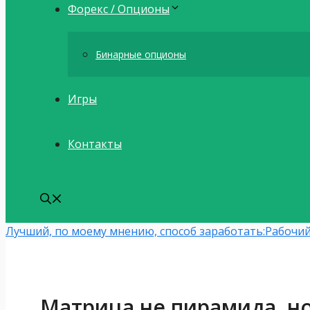
Форекс / Опционы
Бинарные опционы
Игры
Контакты
Лучший, по моему мнению, способ заработать:
Рабочий
Матрица не пирамида, н