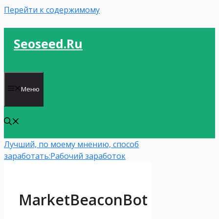
Перейти к содержимому
Seoseed.ru
Меню
Лучший, по моему мнению, способ
заработать:
Рабочий заработок
MarketBeaconBot