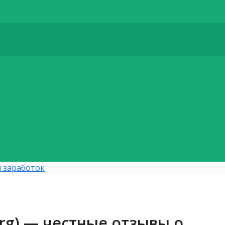
 заработок
org) — честные отзывы о