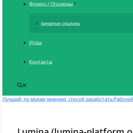
Форекс / Опционы
Бинарные опционы
Игры
Контакты
Лучший, по моему мнению, способ заработать:
Рабочий
Lumina (lumina-platform.