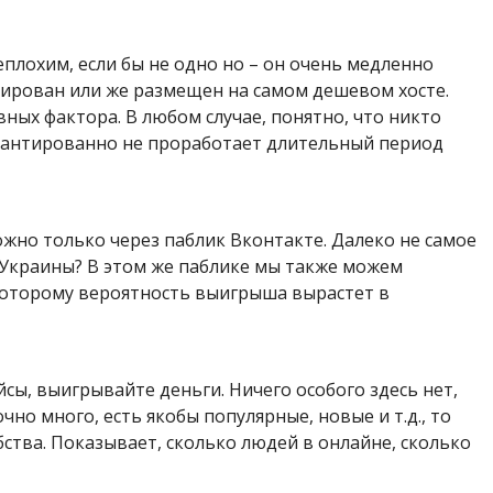
еплохим, если бы не одно но – он очень медленно
мизирован или же размещен на самом дешевом хосте.
вных фактора. В любом случае, понятно, что никто
гарантированно не проработает длительный период
жно только через паблик Вконтакте. Далеко не самое
с Украины? В этом же паблике мы также можем
которому вероятность выигрыша вырастет в
йсы, выигрывайте деньги. Ничего особого здесь нет,
но много, есть якобы популярные, новые и т.д., то
бства. Показывает, сколько людей в онлайне, сколько