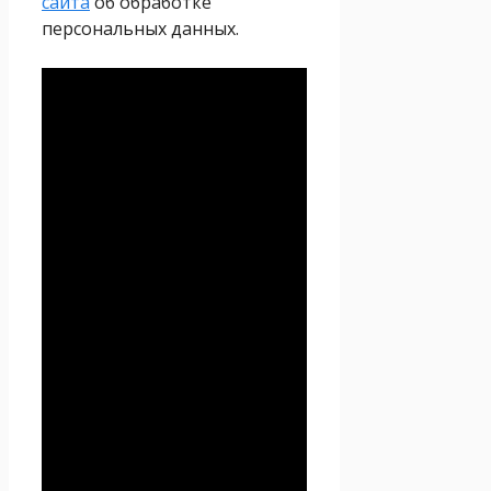
сайта
об обработке
персональных данных.
Политика
конфиденциальности
Настоящая Политика
конфиденциальности
персональных данных (далее
– Политика
конфиденциальности)
действует в отношении всей
информации, которую
сайт
Проект Seoseed.ru
,
(далее – Seoseed.ru)
расположенный на доменном
имени
https://seoseed.ru
(а
также его субдоменах), может
получить о Пользователе во