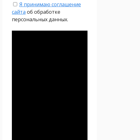
Я принимаю соглашение
сайта
об обработке
персональных данных.
Политика
конфиденциальности
Настоящая Политика
конфиденциальности
персональных данных (далее
– Политика
конфиденциальности)
действует в отношении всей
информации, которую
сайт
Проект Seoseed.ru
,
(далее – Seoseed.ru)
расположенный на доменном
имени
https://seoseed.ru
(а