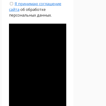
Я принимаю соглашение
сайта
об обработке
персональных данных.
Политика
конфиденциальности
Настоящая Политика
конфиденциальности
персональных данных (далее
– Политика
конфиденциальности)
действует в отношении всей
информации, которую
сайт
Проект Seoseed.ru
,
(далее – Seoseed.ru)
расположенный на доменном
имени
https://seoseed.ru
(а