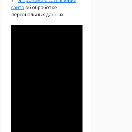
Я принимаю соглашение
сайта
об обработке
персональных данных.
Политика
конфиденциальности
Настоящая Политика
конфиденциальности
персональных данных (далее
– Политика
конфиденциальности)
действует в отношении всей
информации, которую
сайт
Проект Seoseed.ru
,
(далее – Seoseed.ru)
расположенный на доменном
имени
https://seoseed.ru
(а
также его субдоменах), может