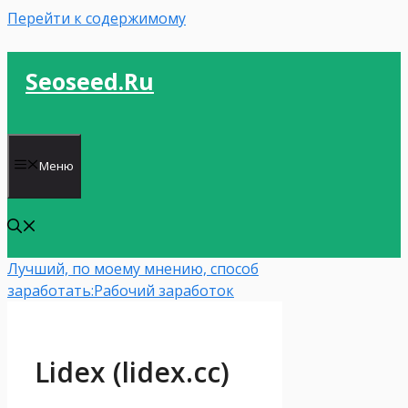
Перейти к содержимому
Seoseed.ru
Меню
Лучший, по моему мнению, способ
заработать:
Рабочий заработок
Lidex (lidex.cc)