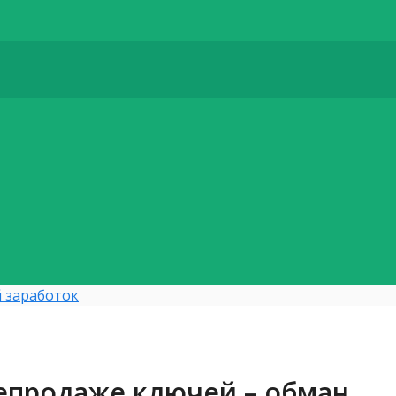
 заработок
епродаже ключей – обман,