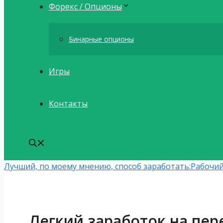
Форекс / Опционы
Бинарные опционы
Игры
Контакты
Лучший, по моему мнению, способ заработать:
Рабочий
Легкий заработок на пер