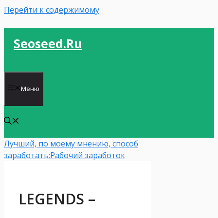
Перейти к содержимому
Seoseed.ru
Меню
Лучший, по моему мнению, способ
заработать:
Рабочий заработок
LEGENDS –