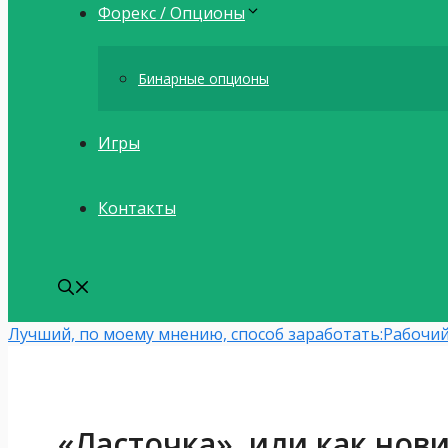
Форекс / Опционы
Бинарные опционы
Игры
Контакты
Лучший, по моему мнению, способ заработать:
Рабочий
«Ласточка», или как нови