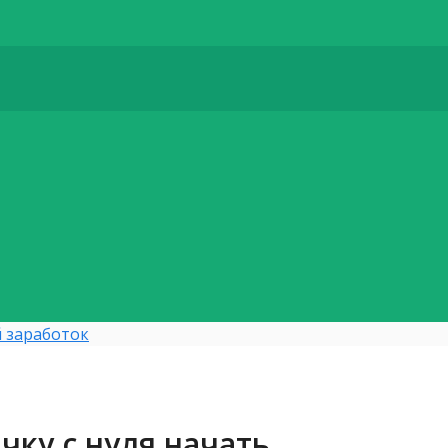
 заработок
чку с нуля начать