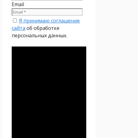
Email
Я принимаю соглашение
сайта
об обработке
персональных данных.
Политика
конфиденциальности
Настоящая Политика
конфиденциальности
персональных данных (далее
– Политика
конфиденциальности)
действует в отношении всей
информации, которую
сайт
Проект Seoseed.ru
,
(далее – Seoseed.ru)