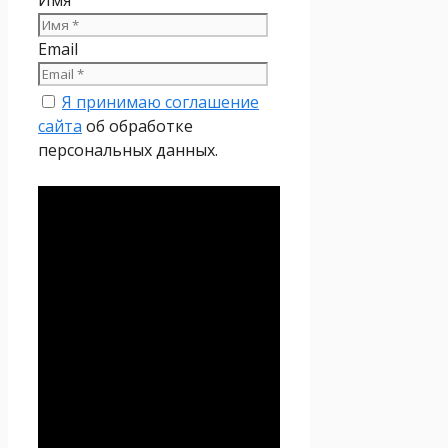
Email
Я принимаю соглашение
сайта
об обработке
персональных данных.
Политика
конфиденциальности
Настоящая Политика
конфиденциальности
персональных данных (далее
– Политика
конфиденциальности)
действует в отношении всей
информации, которую
сайт
Проект Seoseed.ru
,