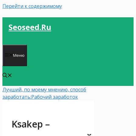
Перейти к содержимому
Seoseed.ru
Меню
Лучший, по моему мнению, способ
заработать:
Рабочий заработок
Ksakep –