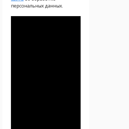
персональных данных.
Политика
конфиденциальности
Настоящая Политика
конфиденциальности
персональных данных (далее
– Политика
конфиденциальности)
действует в отношении всей
информации, которую
сайт
Проект Seoseed.ru
,
(далее – Seoseed.ru)
расположенный на доменном
имени
https://seoseed.ru
(а
также его субдоменах), может
получить о Пользователе во