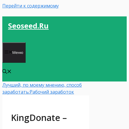
Перейти к содержимому
Seoseed.ru
Меню
Лучший, по моему мнению, способ
заработать:
Рабочий заработок
KingDonate –