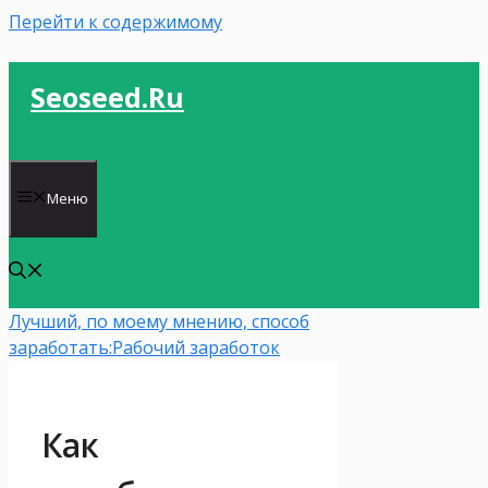
Перейти к содержимому
Seoseed.ru
Меню
Лучший, по моему мнению, способ
заработать:
Рабочий заработок
Как