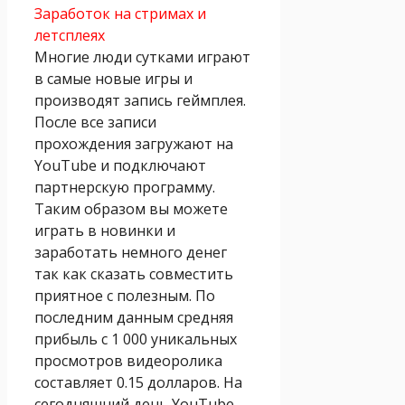
Заработок на стримах и
летсплеях
Многие люди сутками играют
в самые новые игры и
производят запись геймплея.
После все записи
прохождения загружают на
YouTube и подключают
партнерскую программу.
Таким образом вы можете
играть в новинки и
заработать немного денег
так как сказать совместить
приятное с полезным. По
последним данным средняя
прибыль с 1 000 уникальных
просмотров видеоролика
составляет 0.15 долларов. На
сегодняшний день YouTube