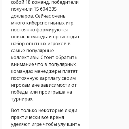
собой 18 команд, победители
получили 15 604 335
долларов. Сейчас очень
много киберспотивных игр,
постоянно формируются
новые команды и происходит
набор опытных игроков в
самые популярные
коллективы. Стоит обратить
внимание что в популярных
командах менеджеры платят
постоянную зарплату своим
игрокам вне зависимости от
победы или проигрыша на
турнирах.
Вот только некоторые люди
практически все время
уделяют игре чтобы улучшить