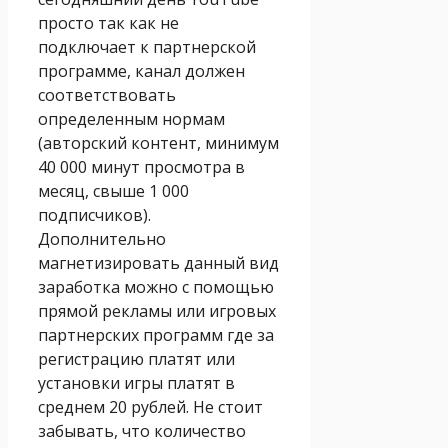
просто так как не
подключает к партнерской
программе, канал должен
соответствовать
определенным нормам
(авторский контент, минимум
40 000 минут просмотра в
месяц, свыше 1 000
подписчиков).
Дополнительно
магнетизировать данный вид
заработка можно с помощью
прямой рекламы или игровых
партнерских программ где за
регистрацию платят или
установки игры платят в
среднем 20 рублей. Не стоит
забывать, что количество