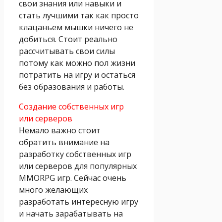
свои знания или навыки и
стать лучшими так как просто
клацаньем мышки ничего не
добиться. Стоит реально
рассчитывать свои силы
потому как можно пол жизни
потратить на игру и остаться
без образования и работы.
Создание собственных игр
или серверов
Немало важно стоит
обратить внимание на
разработку собственных игр
или серверов для популярных
MMORPG игр. Сейчас очень
много желающих
разработать интересную игру
и начать зарабатывать на