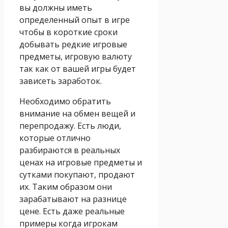
вы должны иметь
определенный опыт в игре
чтобы в короткие сроки
добывать редкие игровые
предметы, игровую валюту
так как от вашей игры будет
зависеть заработок.
Необходимо обратить
внимание на обмен вещей и
перепродажу. Есть люди,
которые отлично
разбираются в реальных
ценах на игровые предметы и
сутками покупают, продают
их. Таким образом они
зарабатывают на разнице
цене. Есть даже реальные
примеры когда игрокам