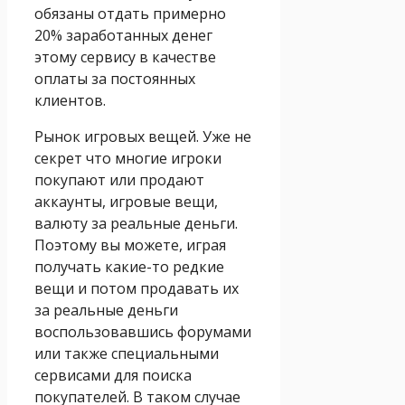
обязаны отдать примерно
20% заработанных денег
этому сервису в качестве
оплаты за постоянных
клиентов.
Рынок игровых вещей. Уже не
секрет что многие игроки
покупают или продают
аккаунты, игровые вещи,
валюту за реальные деньги.
Поэтому вы можете, играя
получать какие-то редкие
вещи и потом продавать их
за реальные деньги
воспользовавшись форумами
или также специальными
сервисами для поиска
покупателей. В таком случае