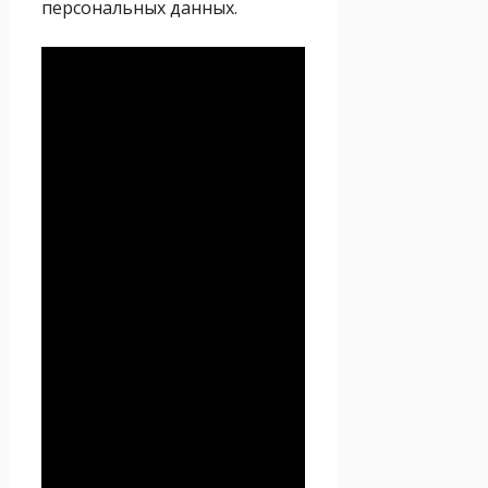
персональных данных.
Политика
конфиденциальности
Настоящая Политика
конфиденциальности
персональных данных (далее
– Политика
конфиденциальности)
действует в отношении всей
информации, которую
сайт
Проект Seoseed.ru
,
(далее – Seoseed.ru)
расположенный на доменном
имени
https://seoseed.ru
(а
также его субдоменах), может
получить о Пользователе во
время использования сайта