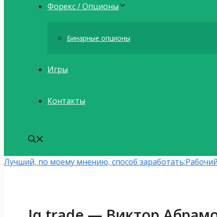
Форекс / Опционы
Бинарные опционы
Игры
Контакты
Лучший, по моему мнению, способ заработать:
Рабочий
Iq trade — Виктор Абрамо