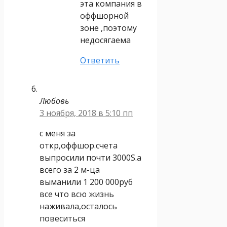
эта компания в
оффшорной
зоне ,поэтому
недосягаема
Ответить
Любовь
3 ноября, 2018 в 5:10 пп
с меня за
откр,оффшор.счета
выпросили почти 3000S.а
всего за 2 м-ца
выманили 1 200 000руб
все что всю жизнь
наживала,осталось
повеситься