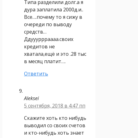
Типа разделили долг.а я
дура заплатила 2000д.и..
Все….почему то я сижу в
очереди по выводу
средств…
Ддуууррраааа.своих
кредитов не
хватала,ещё и это .28 тыс
в месяц платит….
Ответить
Aleksei
5 сентября, 2018 в 4:47 пп
Скажите хоть кто нибудь
выводил со своих счетов
и кто-нибудь хоть знает