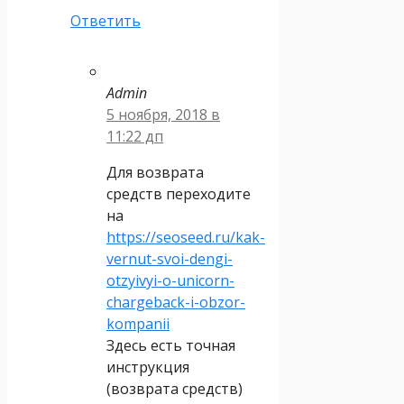
Ответить
Admin
5 ноября, 2018 в
11:22 дп
Для возврата
средств переходите
на
https://seoseed.ru/kak-
vernut-svoi-dengi-
otzyivyi-o-unicorn-
chargeback-i-obzor-
kompanii
Здесь есть точная
инструкция
(возврата средств)