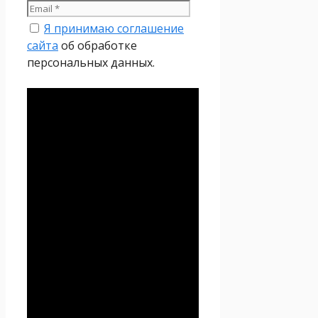
Я принимаю соглашение
сайта
об обработке
персональных данных.
Политика
конфиденциальности
Настоящая Политика
конфиденциальности
персональных данных (далее
– Политика
конфиденциальности)
действует в отношении всей
информации, которую
сайт
Проект Seoseed.ru
,
(далее – Seoseed.ru)
расположенный на доменном