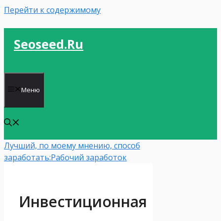
Перейти к содержимому
Seoseed.ru
Меню
Лучший, по моему мнению, способ
заработать:
Рабочий заработок
Инвестиционная