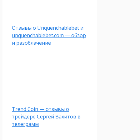
Отзывы о Unquenchablebet и
unquenchablebet.com — обзор
и разоблачение
Trend Coin — отзывы о
трейдере Сергей Вахитов в
телеграмм