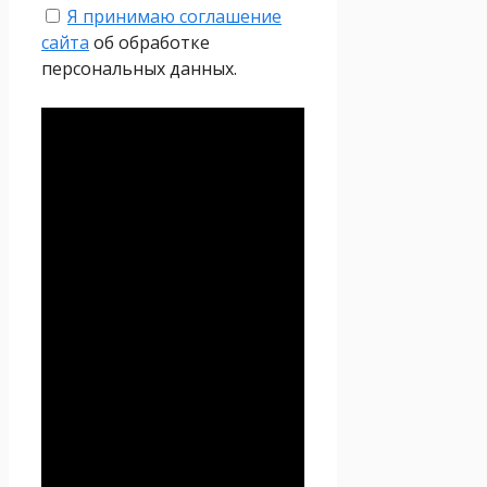
Я принимаю соглашение
сайта
об обработке
персональных данных.
Политика
конфиденциальности
Настоящая Политика
конфиденциальности
персональных данных (далее
– Политика
конфиденциальности)
действует в отношении всей
информации, которую
сайт
Проект Seoseed.ru
,
(далее – Seoseed.ru)
расположенный на доменном
имени
https://seoseed.ru
(а