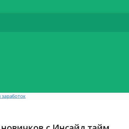
 заработок
 новичков с Инсайд тайм.