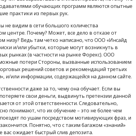
еподавателями обучающих программ являются опытные
ие практики из первых рук.
мы не видим в сети большого количества
ом центре. Почему? Может, все дело в отказе от
м низу? Ведь там четко написано, что ООО «Инсайд
иски и/или убытки, которые могут возникнуть в
ых рынках (в частности на рынке Форекс). ООО
озможные потери Стороны, вызванные использованием
торговых решений советов и рекомендаций третьих
м», и/или информации, содержащейся на данном сайте.
ственности даже за то, чему она обучает. Если вы
о потеряете свои деньги, выдвинуть претензии данной
вается от этой ответственности. Следовательно,
но понимают, что их обучение – это не более чем
 поездят по ушам посредством мотивирующих фраз, и
закончится. Понятно, что с таким багажом «знаний»
де вас ожидает быстрый слив депозита.