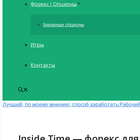
Форекс / Опционы
Бинарные опционы
Игры
Контакты
Лучший, по моему мнению, способ заработать:
Рабочий
Inside Time — форекс для