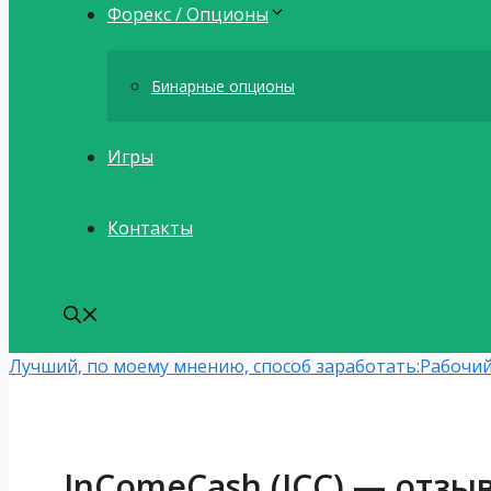
Форекс / Опционы
Бинарные опционы
Игры
Контакты
Лучший, по моему мнению, способ заработать:
Рабочий
InComeCash (ICC) — отзы