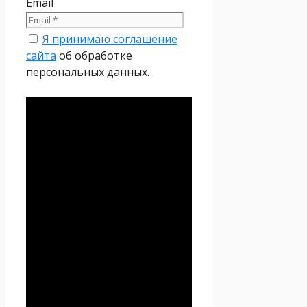
Email
Я принимаю соглашение
сайта
об обработке
персональных данных.
Политика
конфиденциальности
Настоящая Политика
конфиденциальности
персональных данных (далее
– Политика
конфиденциальности)
действует в отношении всей
информации, которую
сайт
Проект Seoseed.ru
,
(далее – Seoseed.ru)