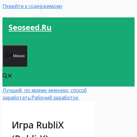
Перейти к содержимому
Seoseed.ru
Меню
Лучший, по моему мнению, способ
заработать:
Рабочий заработок
Игра RubliX