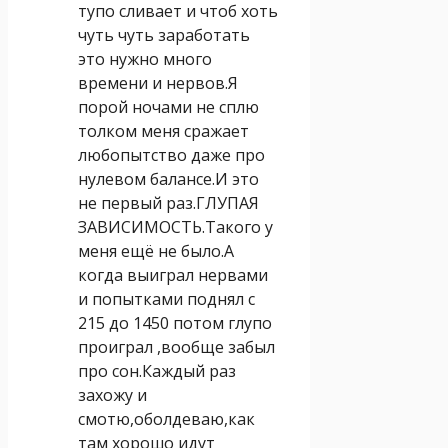
тупо сливает и чтоб хоть
чуть чуть заработать
это нужно много
времени и нервов.Я
порой ночами не сплю
толком меня сражает
любопытство даже про
нулевом балансе.И это
не первый раз.ГЛУПАЯ
ЗАВИСИМОСТЬ.Такого у
меня ещё не было.А
когда выиграл нервами
и попытками поднял с
215 до 1450 потом глупо
проиграл ,вообще забыл
про сон.Каждый раз
захожу и
смотю,оболдеваю,как
там хорошо идут