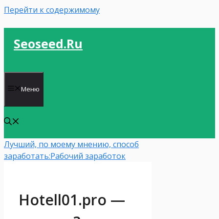
Перейти к содержимому
Seoseed.ru
Меню
Лучший, по моему мнению, способ
заработать:
Рабочий заработок
Hotell01.pro —