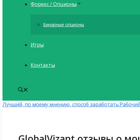
Форекс / Опционы
Бинарные опционы
Игры
Контакты
Лучший, по моему мнению, способ заработать:
Рабочий
GlobalVizant отзывы о м