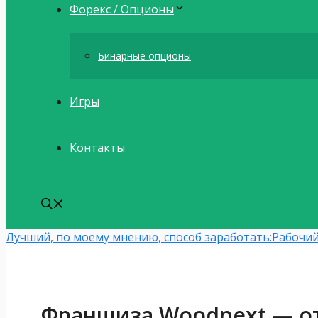
Форекс / Опционы
Бинарные опционы
Игры
Контакты
Лучший, по моему мнению, способ заработать:
Рабочий
Франшиза Woodnext — от