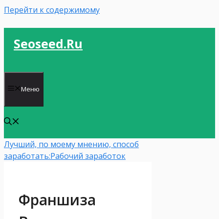
Перейти к содержимому
Seoseed.ru
Меню
Лучший, по моему мнению, способ
заработать:
Рабочий заработок
Франшиза