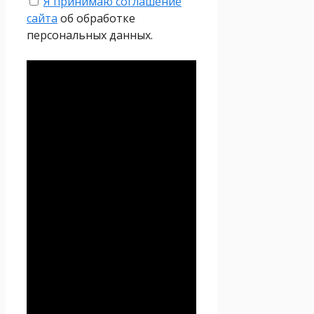
Я принимаю соглашение
сайта
об обработке
персональных данных.
Политика
конфиденциальности
Настоящая Политика
конфиденциальности
персональных данных (далее
– Политика
конфиденциальности)
действует в отношении всей
информации, которую
сайт
Проект Seoseed.ru
,
(далее – Seoseed.ru)
расположенный на доменном
имени
https://seoseed.ru
(а
также его субдоменах), может