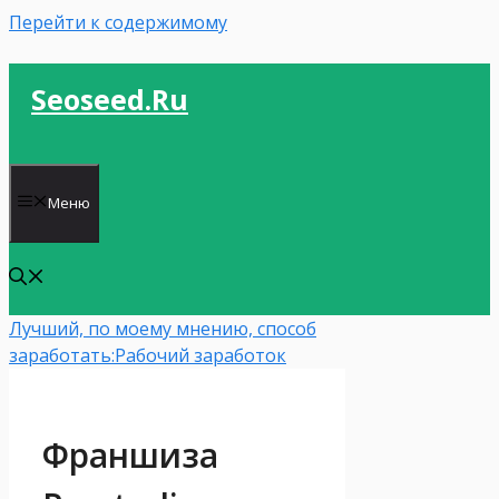
Перейти к содержимому
Seoseed.ru
Меню
Лучший, по моему мнению, способ
заработать:
Рабочий заработок
Франшиза