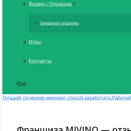
Форекс / Опционы
Бинарные опционы
Игры
Контакты
Лучший, по моему мнению, способ заработать:
Рабочий
Франшиза MIVINO — отз