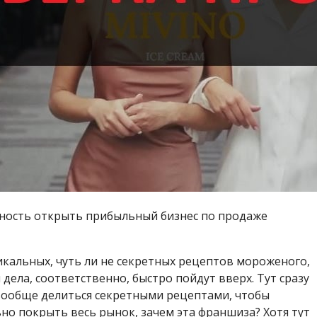
ность открыть прибыльный бизнес по продаже
икальных, чуть ли не секретных рецептов мороженого,
дела, соответственно, быстро пойдут вверх. Тут сразу
 вообще делиться секретными рецептами, чтобы
но покрыть весь рынок, зачем эта франшиза? Хотя тут