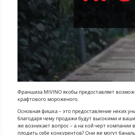
Франшиза MIVINO якобы предоставляет возмож
крафтового мороженого.
Основная фишка – это предоставление неких ун
благодаря чему продажи будут высокими и ваши 
же возникает вопрос – а на кой черт компании
плодить себе конкурентов? Они же могут баналь