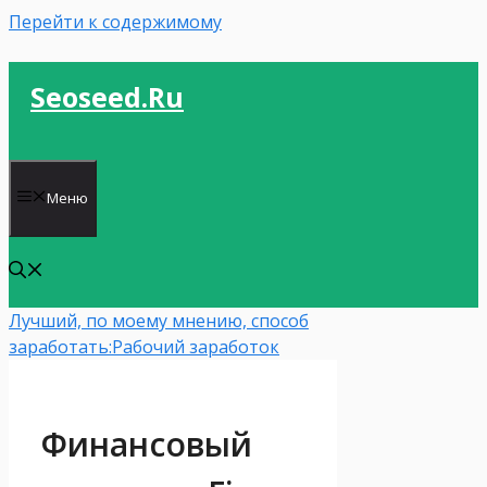
Перейти к содержимому
Seoseed.ru
Меню
Лучший, по моему мнению, способ
заработать:
Рабочий заработок
Финансовый