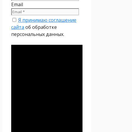
Email
Я принимаю соглашение
сайта
об обработке
персональных данных.
Политика
конфиденциальности
Настоящая Политика
конфиденциальности
персональных данных (далее
– Политика
конфиденциальности)
действует в отношении всей
информации, которую
сайт
Проект Seoseed.ru
,
(далее – Seoseed.ru)