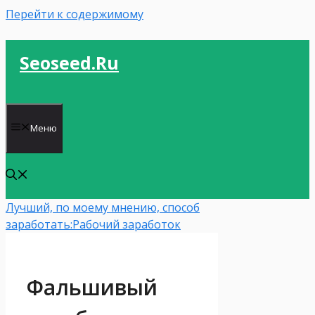
Перейти к содержимому
Seoseed.ru
Меню
Лучший, по моему мнению, способ
заработать:
Рабочий заработок
Фальшивый