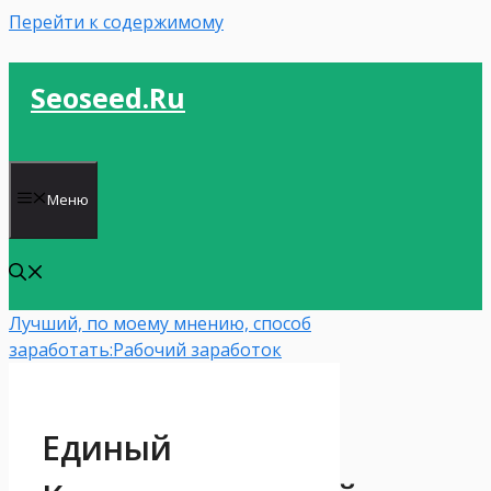
Перейти к содержимому
Seoseed.ru
Меню
Лучший, по моему мнению, способ
заработать:
Рабочий заработок
Единый