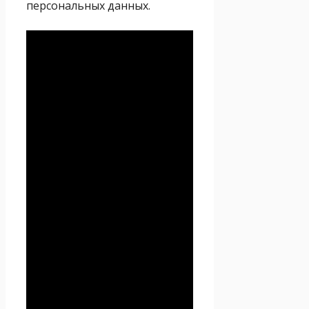
персональных данных.
Политика
конфиденциальности
Настоящая Политика
конфиденциальности
персональных данных (далее
– Политика
конфиденциальности)
действует в отношении всей
информации, которую
сайт
Проект Seoseed.ru
,
(далее – Seoseed.ru)
расположенный на доменном
имени
https://seoseed.ru
(а
также его субдоменах), может
получить о Пользователе во