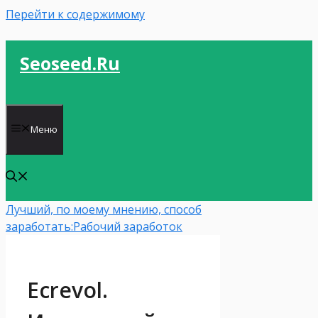
Перейти к содержимому
Seoseed.ru
Меню
Лучший, по моему мнению, способ
заработать:
Рабочий заработок
Ecrevol.