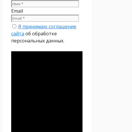
Email
Я принимаю соглашение
сайта
об обработке
персональных данных.
Политика
конфиденциальности
Настоящая Политика
конфиденциальности
персональных данных (далее
– Политика
конфиденциальности)
действует в отношении всей
информации, которую
сайт
Проект Seoseed.ru
,